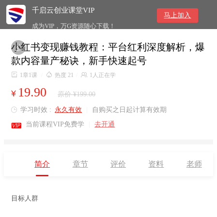
千启云创业课堂VIP
马上加入
成为VIP，万G资源随心下载！
小红书变现赚钱教程：平台红利深度解析，爆

款内容量产秘诀，新手快速起号

1章1课
/

热度 21
/

1人正在学
19.90
¥
原价 ¥199.00
学习时效 :
永久有效
|
自购买之日起计算有效期


当前课程VIP免费学
|
去开通
简介
章节
评价
资料
老师
目标人群