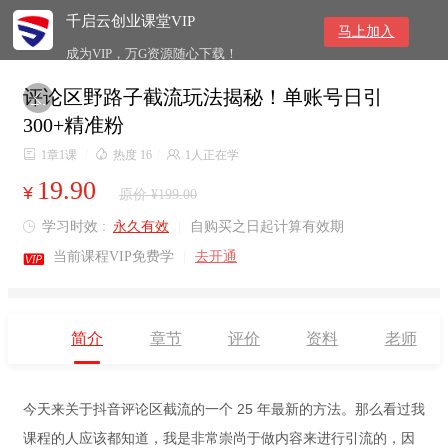
千启云创业课堂VIP
马上加入
成为VIP，万G资源随心下载！
评论区野路子截流玩法揭秘！单账号日引

300+精准粉

1章1课
/

热度 16
/

1人正在学
19.90
¥
原价 ¥199.00
学习时效 :
永久有效
|
自购买之日起计算有效期


当前课程VIP免费学
|
去开通
简介
章节
评价
资料
老师
今天来关于抖音评论区截流的一个 25 年最新的方法。那么看过我
课程的人应该都知道，我是非常崇尚于做内容来进行引流的，因