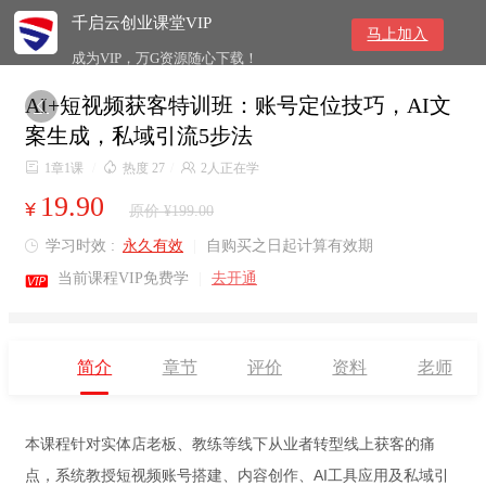
千启云创业课堂VIP
马上加入
成为VIP，万G资源随心下载！
AI+短视频获客特训班：账号定位技巧，AI文

案生成，私域引流5步法

1章1课
/

热度 27
/

2人正在学
19.90
¥
原价 ¥199.00
学习时效 :
永久有效
|
自购买之日起计算有效期


当前课程VIP免费学
|
去开通
简介
章节
评价
资料
老师
本课程针对实体店老板、教练等线下从业者转型线上获客的痛
点，系统教授短视频账号搭建、内容创作、AI工具应用及私域引