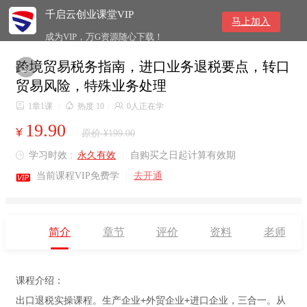
千启云创业课堂VIP
马上加入
成为VIP，万G资源随心下载！
跨境贸易税务指南，进口业务退税要点，转口

贸易风险，特殊业务处理

1章1课
/

热度 10
/

0人正在学
19.90
¥
原价 ¥199.00
学习时效 :
永久有效
|
自购买之日起计算有效期


当前课程VIP免费学
|
去开通
简介
章节
评价
资料
老师
课程介绍：
出口退税实操课程。生产企业+外贸企业+进口企业，三合一。从