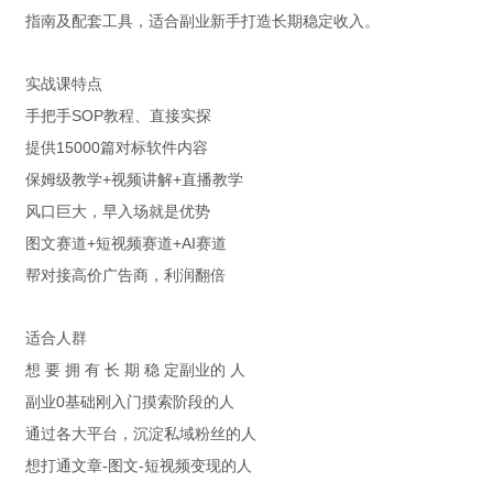
指南及配套工具，适合副业新手打造长期稳定收入。
实战课特点
手把手SOP教程、直接实探
提供15000篇对标软件内容
保姆级教学+视频讲解+直播教学
风口巨大，早入场就是优势
图文赛道+短视频赛道+AI赛道
帮对接高价广告商，利润翻倍
适合人群
想 要 拥 有 长 期 稳 定副业的 人
副业0基础刚入门摸索阶段的人
通过各大平台，沉淀私域粉丝的人
想打通文章-图文-短视频变现的人