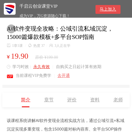
千启云创业课堂VIP
马上加入
成为VIP，万G资源随心下载！
AI软件变现全攻略：公域引流私域沉淀，

15000篇爆款模板+多平台SOP指南

1章1课
/

热度 37
/

3人正在学
19.90
¥
原价 ¥199.00
学习时效 :
永久有效
|
自购买之日起计算有效期


当前课程VIP免费学
|
去开通
简介
章节
评价
资料
老师
该课程系统讲解AI软件变现全流程实战方法，通过公域引流+私域
沉淀实现多重变现，包含15000篇对标内容库、全平台SOP操作