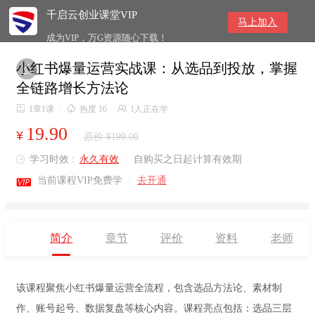
千启云创业课堂VIP
马上加入
成为VIP，万G资源随心下载！
小红书爆量运营实战课：从选品到投放，掌握

全链路增长方法论

1章1课
/

热度 16
/

1人正在学
19.90
¥
原价 ¥199.00
学习时效 :
永久有效
|
自购买之日起计算有效期


当前课程VIP免费学
|
去开通
简介
章节
评价
资料
老师
该课程聚焦小红书爆量运营全流程，包含选品方法论、素材制
作、账号起号、数据复盘等核心内容。课程亮点包括：选品三层