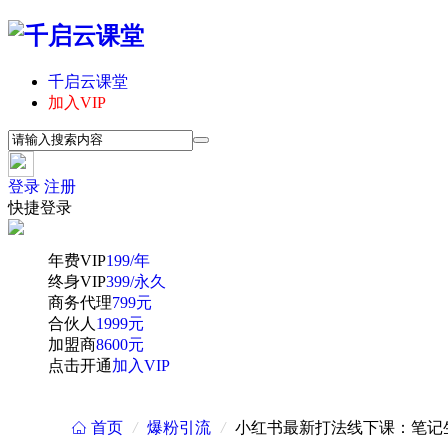
千启云课堂
加入VIP
登录
注册
快捷登录
年费VIP
199/年
终身VIP
399/永久
商务代理
799元
合伙人
1999元
加盟商
8600元
点击开通
加入VIP
首页
/
爆粉引流
/
小红书最新打法线下课：笔记
