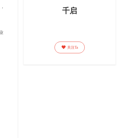
点，
千启
业

关注Ta