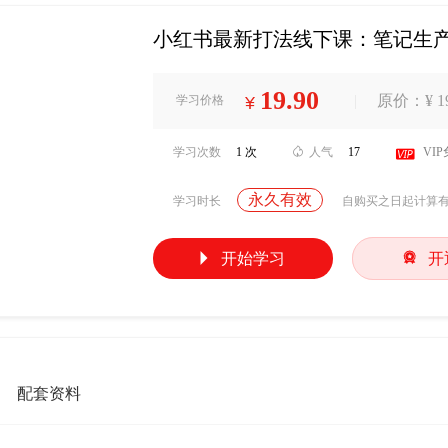
小红书最新打法线下课：笔记生
19.90
|
原价：¥ 19
学习价格
¥
学习次数
1 次

人气
17

VI
永久有效
学习时长
自购买之日起计算


开始学习
开
配套资料