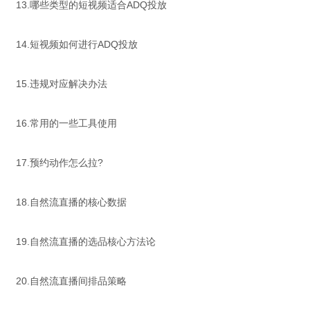
13.哪些类型的短视频适合ADQ投放
14.短视频如何进行ADQ投放
15.违规对应解决办法
16.常用的一些工具使用
17.预约动作怎么拉?
18.自然流直播的核心数据
19.自然流直播的选品核心方法论
20.自然流直播间排品策略