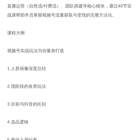
直播运营（自然流/付费流）、团队搭建等核心模块，通过40节实
战课帮助学员掌握视频号流量获取与变现的完整方法论。
课程大纲
视频号实战玩法为你量身打造
1.人群画像深度总结
2.现阶段的各类玩法
3.目前与抖音的区别
4.选品逻辑
5.最佳入局玩家