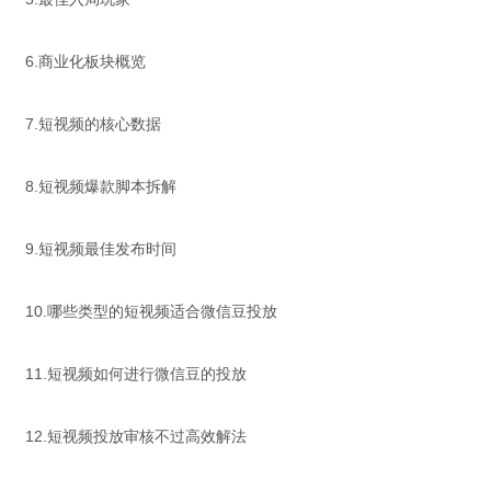
6.商业化板块概览
7.短视频的核心数据
8.短视频爆款脚本拆解
9.短视频最佳发布时间
10.哪些类型的短视频适合微信豆投放
11.短视频如何进行微信豆的投放
12.短视频投放审核不过高效解法