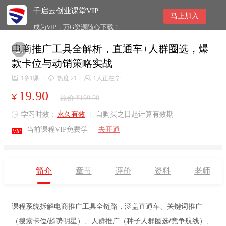
千启云创业课堂VIP
马上加入
成为VIP，万G资源随心下载！
电商推广工具全解析，直通车+人群圈选，爆

款卡位与动销策略实战

1章1课
/

热度 21
/

1人正在学
19.90
¥
原价 ¥199.00
学习时效 :
永久有效
|
自购买之日起计算有效期


当前课程VIP免费学
|
去开通
简介
章节
评价
资料
老师
课程系统拆解电商推广工具全链路，涵盖直通车、关键词推广
（搜索卡位/趋势明星）、人群推广（种子人群圈选/竞争航线）、