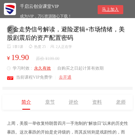
千启云创业课堂VIP
马上加入
成为VIP，万G资源随心下载！
黄金走势信号解读，避险逻辑+市场情绪，美

股剧震后的资产配置密码

1章1课
/

热度 25
/

2人正在学
19.90
¥
原价 ¥199.00
学习时效 :
永久有效
|
自购买之日起计算有效期


当前课程VIP免费学
|
去开通
简介
章节
评价
资料
老师
上周，美股一举收复特朗普四月一手泡制的“解放日”以来的历史性
暴跌。这次暴跌的开始是史诗级的，而其反转则是戏剧性的，而