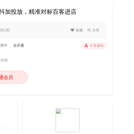
+抖加投放，精准对标百客进店
9.00

收藏

分享
免费学
/
去开通

分享课程
有效期
通会员