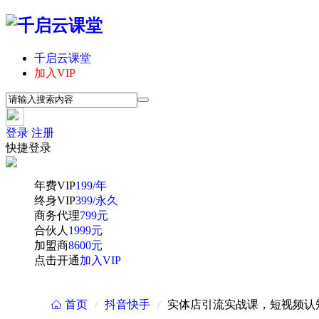
千启云课堂
加入VIP
登录
注册
快捷登录
年费VIP
199/年
终身VIP
399/永久
商务代理
799元
合伙人
1999元
加盟商
8600元
点击开通
加入VIP
首页
/
抖音快手
/
实体店引流实战课，短视频认
