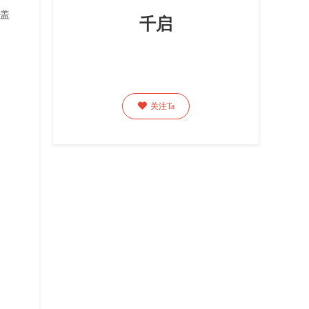
覆盖
千启

关注Ta