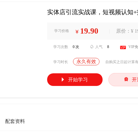
实体店引流实战课，短视频认知
19.90
|
原价：¥ 19
学习价格
¥
学习次数
0 次

人气
8

VIP
永久有效
学习时长
自购买之日起计算


开始学习
开
配套资料