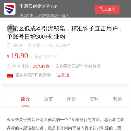
千启云创业课堂VIP
马上加入
成为VIP，万G资源随心下载！
评论区低成本引流秘籍，精准钩子直击用户，

单账号日增300+创业粉

1章1课
/

热度 16
/

1人正在学
19.90
¥
原价 ¥199.00
学习时效 :
永久有效
|
自购买之日起计算有效期


当前课程VIP免费学
|
去开通
简介
章节
评价
资料
老师
今天来关于抖音评论区截流的一个 25 年最新的方法。那么看过我
课程的人应该都知道，我是非常崇尚于做内容来进行引流的，因