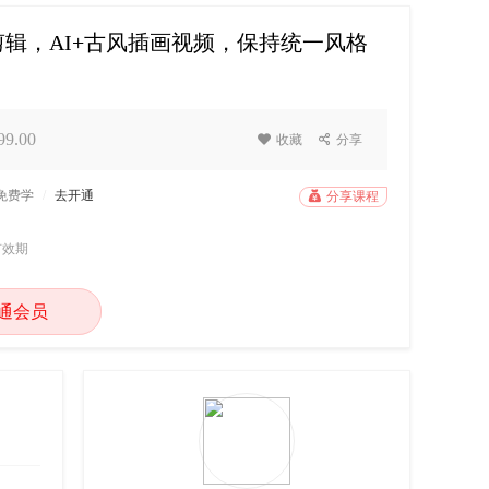
辑，AI+古风插画视频，保持统一风格
9.00

收藏

分享
P免费学
/
去开通

分享课程
有效期
通会员