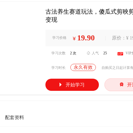
古法养生赛道玩法，傻瓜式剪映剪
变现
19.90
|
原价：¥ 19
学习价格
¥
学习次数
2 次

人气
25

VI
永久有效
学习时长
自购买之日起计算


开始学习
开
配套资料