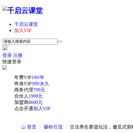
千启云课堂
加入VIP
登录
注册
快捷登录
年费VIP
199/年
终身VIP
399/永久
商务代理
799元
合伙人
1999元
加盟商
8600元
点击开通
加入VIP
首页
/
爆粉引流
/
古法养生赛道玩法，傻瓜式剪
