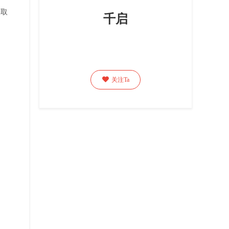
提取
千启

关注Ta