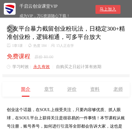
千启云创业课堂VIP
马上加入
成为VIP，万G资源随心下载！
交友平台暴力截留创业粉玩法，日稳定300+精

准创业粉，逻辑相通，可多平台放大

1章1课
/

热度 184
/

15人正在学
免费课程
原价 ¥0.00
学习时效 :
永久有效
|
自购买之日起计算有效期

简介
章节
评价
资料
老师
创业这个话题，在SOUL上很受关注，只要内容够优质、抓人眼
球，在SOUL平台上获得关注是很容易的一件事情！本节课程从账
号注册，账号养号，如何进行引流等全部都会告诉大家，这也是