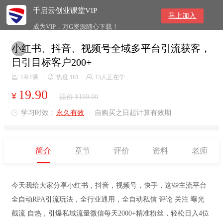
千启云创业课堂VIP
马上加入
成为VIP，万G资源随心下载！
小红书、抖音、视频号全域多平台引流获客，

日引目标客户200+

1章1课
/

热度 181
/

15人正在学
19.90
¥
原价 ¥199.00
学习时效 :
永久有效
|
自购买之日起计算有效期

简介
章节
评价
资料
老师
今天我给大家分享小红书，抖音，视频号，快手，这些主流平台
全自动RPA引流玩法，全行业通用，全自动私信 评论 关注 曝光
截流 自热，引爆私域流量微信每天2000+精准粉丝，轻松日入4位