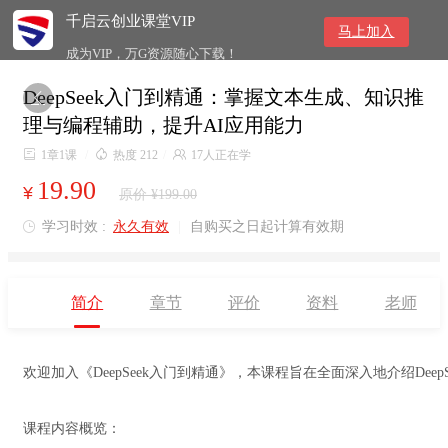
千启云创业课堂VIP
马上加入
成为VIP，万G资源随心下载！
DeepSeek入门到精通：掌握文本生成、知识推

理与编程辅助，提升AI应用能力

1章1课
/

热度 212
/

17人正在学
19.90
¥
原价 ¥199.00
学习时效 :
永久有效
|
自购买之日起计算有效期

简介
章节
评价
资料
老师
欢迎加入《DeepSeek入门到精通》，本课程旨在全面深入地介绍De
课程内容概览：