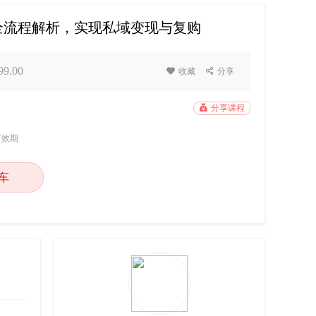
全流程解析，实现私域变现与复购
9.00

收藏

分享

分享课程
有效期
车