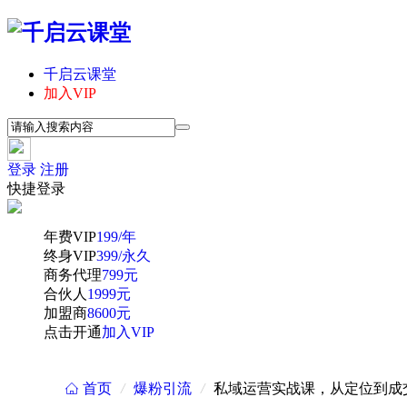
千启云课堂
加入VIP
登录
注册
快捷登录
年费VIP
199/年
终身VIP
399/永久
商务代理
799元
合伙人
1999元
加盟商
8600元
点击开通
加入VIP
首页
/
爆粉引流
/
私域运营实战课，从定位到成
