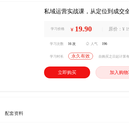
私域运营实战课，从定位到成交
19.90
|
原价：¥ 19
学习价格
¥
学习次数
16 次

人气
196
永久有效
学习时长
自购买之日起计算
立即购买
加入购物
配套资料