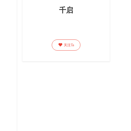
千启

关注Ta