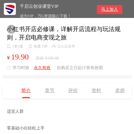
千启云创业课堂VIP
马上加入
成为VIP，万G资源随心下载！
小红书开店必修课，详解开店流程与玩法规

则，开启电商变现之旅

1章1课
/

热度 148
/

12人正在学
19.90
¥
原价 ¥199.00
学习时效 :
永久有效
|
自购买之日起计算有效期

简介
章节
评价
资料
老师
适宜人群
零基础小白轻松上手