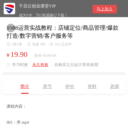
千启云创业课堂VIP
马上加入
成为VIP，万G资源随心下载！
1688运营实战教程：店铺定位/商品管理/爆款

打造/数字营销/客户服务等

1章1课
/

热度 199
/

16人正在学
19.90
¥
原价 ¥199.00
学习时效 :
永久有效
|
自购买之日起计算有效期

简介
章节
评价
资料
老师
课程内容：
001：序.mp4