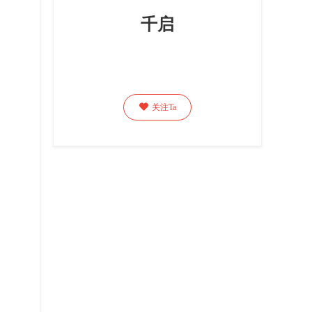
千启

关注Ta