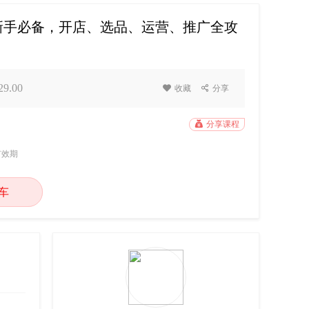
商新手必备，开店、选品、运营、推广全攻
9.00

收藏

分享

分享课程
有效期
车