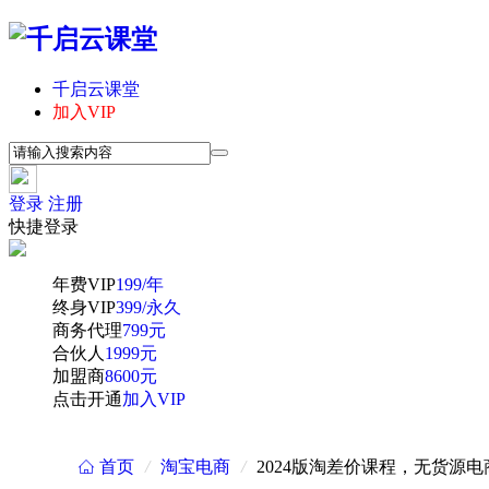
千启云课堂
加入VIP
登录
注册
快捷登录
年费VIP
199/年
终身VIP
399/永久
商务代理
799元
合伙人
1999元
加盟商
8600元
点击开通
加入VIP
首页
/
淘宝电商
/
2024版淘差价课程，无货源
