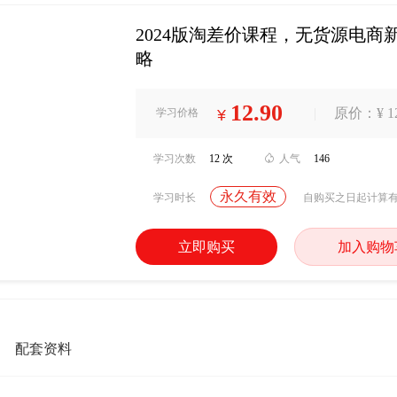
2024版淘差价课程，无货源电
略
12.90
|
原价：¥ 12
学习价格
¥
学习次数
12 次

人气
146
永久有效
学习时长
自购买之日起计算
立即购买
加入购物
配套资料