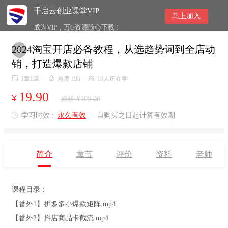
千启云创业课堂VIP
马上加入
成为VIP，万G资源随心下载！
2024淘宝开店必备教程，从选趋势词到全店动

销，打造爆款店铺

1章1课
/

热度 196
/

16人正在学
19.90
¥
原价 ¥199.00
学习时效 :
永久有效
|
自购买之日起计算有效期

简介
章节
评价
资料
老师
课程目录：
【番外1】拼多多小爆款矩阵.mp4
【番外2】抖店商品卡截流.mp4