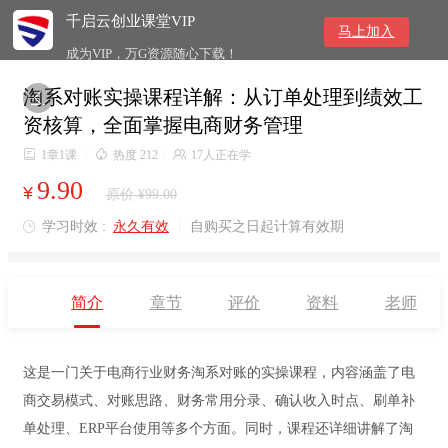
千启云创业课堂VIP
马上加入
成为VIP，万G资源随心下载！
淘系对账实操课程详解：从订单处理到绩效工

资核算，全面掌握电商财务管理

1章1课
/

热度 212
/

17人正在学
9.90
¥
原价 ¥99.00
学习时效 :
永久有效
|
自购买之日起计算有效期

简介
章节
评价
资料
老师
这是一门关于电商行业财务淘系对账的实操课程，内容涵盖了电
商交易模式、对账思路、财务常用分录、确认收入时点、刷单补
单处理、ERP平台使用等多个方面。同时，课程还详细讲解了淘