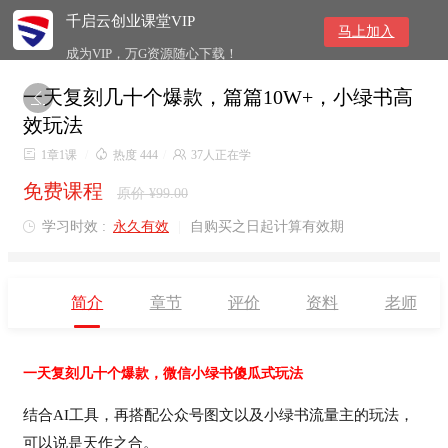
千启云创业课堂VIP
马上加入
成为VIP，万G资源随心下载！
一天复刻几十个爆款，篇篇10W+，小绿书高

效玩法

1章1课
/

热度 444
/

37人正在学
免费课程
原价 ¥99.00
学习时效 :
永久有效
|
自购买之日起计算有效期

简介
章节
评价
资料
老师
一天复刻几十个爆款，微信小绿书傻瓜式玩法
结合
AI工具，再搭配公众号图文以及小绿书流量主的玩法，
可以说是天作之合。