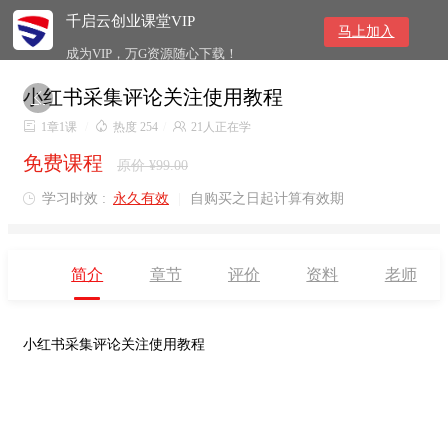
千启云创业课堂VIP
马上加入
成为VIP，万G资源随心下载！
小红书采集评论关注使用教程


1章1课
/

热度 254
/

21人正在学
免费课程
原价 ¥99.00
学习时效 :
永久有效
|
自购买之日起计算有效期

简介
章节
评价
资料
老师
小红书采集评论关注使用教程