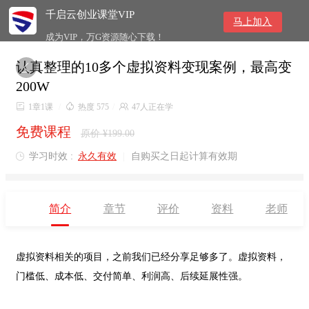
千启云创业课堂VIP
马上加入
成为VIP，万G资源随心下载！
认真整理的10多个虚拟资料变现案例，最高变

200W

1章1课
/

热度 575
/

47人正在学
免费课程
原价 ¥199.00
学习时效 :
永久有效
|
自购买之日起计算有效期

简介
章节
评价
资料
老师
虚拟资料相关的项目，之前我们已经分享足够多了。虚拟资料，
门槛低、成本低、交付简单、利润高、后续延展性强。