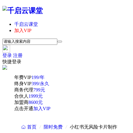
千启云课堂
加入VIP
登录
注册
快捷登录
年费VIP
199/年
终身VIP
399/永久
商务代理
799元
合伙人
1999元
加盟商
8600元
点击开通
加入VIP
首页
/
限时免费
/
小红书无风险卡片制作
