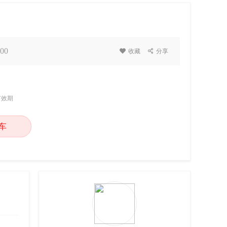
00

收藏

分享
有效期
车