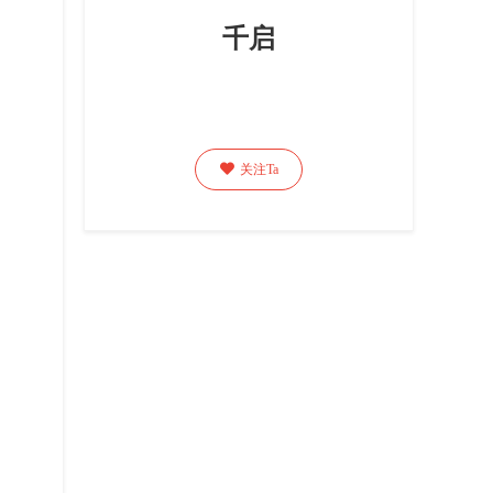
千启

关注Ta