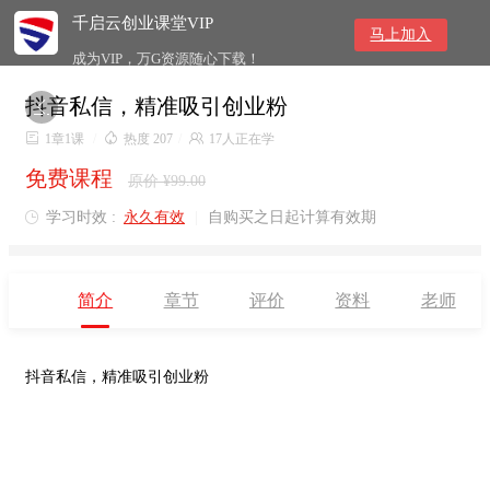
千启云创业课堂VIP
马上加入
成为VIP，万G资源随心下载！
抖音私信，精准吸引创业粉


1章1课
/

热度 207
/

17人正在学
免费课程
原价 ¥99.00
学习时效 :
永久有效
|
自购买之日起计算有效期

简介
章节
评价
资料
老师
抖音私信，精准吸引创业粉