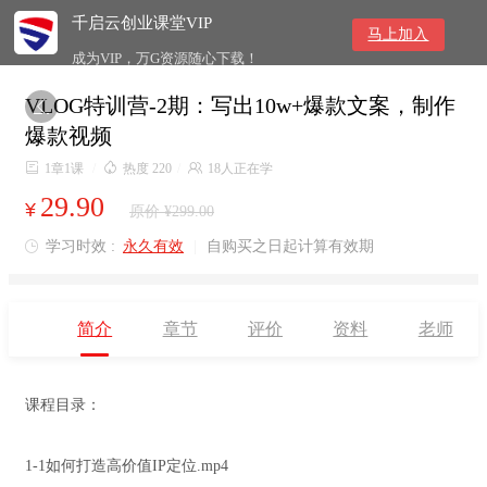
千启云创业课堂VIP
马上加入
成为VIP，万G资源随心下载！
VLOG特训营-2期：写出10w+爆款文案，制作

爆款视频

1章1课
/

热度 220
/

18人正在学
29.90
¥
原价 ¥299.00
学习时效 :
永久有效
|
自购买之日起计算有效期

简介
章节
评价
资料
老师
课程目录：
1-1如何打造高价值IP定位.mp4