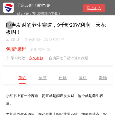
千启云创业课堂VIP
马上加入
成为VIP，万G资源随心下载！
闷声发财的养生赛道，9千粉20W利润，天花

板啊！

1章1课
/

热度 399
/

33人正在学
免费课程
原价 ¥299.00
学习时效 :
永久有效
|
自购买之日起计算有效期

简介
章节
评价
资料
老师
小红书上有一个赛道，简直就是闷声发大财，这个就是
养生赛
道
。
尤其是养生茶项目，在小红书上跑的非常不错，如果再带点干货