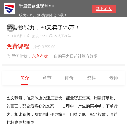
千启云创业课堂VIP
马上加入
成为VIP，万G资源随心下载！
学会抄能力，30天卖了25万！


1章1课
/

热度 332
/

27人正在学
免费课程
原价 ¥299.00
学习时效 :
永久有效
|
自购买之日起计算有效期

简介
章节
评价
资料
老师
图文带货，信息传递的速度更快，能量密度更高。用最打动用户
的画面，配合最戳心的文案，一击即中，产生购买冲动，下单行
为。相比视频，图文的制作更简单，门槛更低，配合投放，收益
杠杆也更加明显。