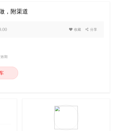
可做，附渠道
.00

收藏

分享
有效期
车