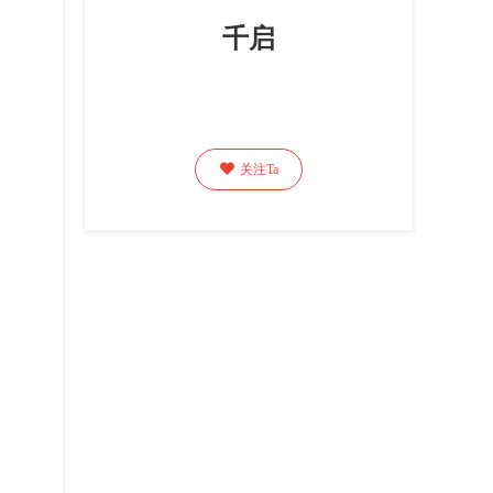
千启

关注Ta