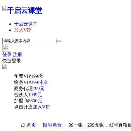
千启云课堂
加入VIP
登录
注册
快捷登录
年费VIP
199/年
终身VIP
399/永久
商务代理
799元
合伙人
1999元
加盟商
8600元
点击开通
加入VIP
首页
/
限时免费
/
99一张，299五张，AI写真
