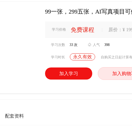
99一张，299五张，AI写真项目
免费课程
|
原价：¥ 199
学习价格
学习次数
33 次

人气
398
永久有效
学习时长
自购买之日起计算
加入学习
加入购物
配套资料