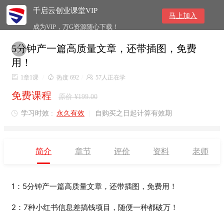
千启云创业课堂VIP
马上加入
成为VIP，万G资源随心下载！
5分钟产一篇高质量文章，还带插图，免费

用！

1章1课
/

热度 692
/

57人正在学
免费课程
原价 ¥199.00
学习时效 :
永久有效
|
自购买之日起计算有效期

简介
章节
评价
资料
老师
1：
5分钟产一篇高质量文章，还带插图，免费用！
2：7种小红书信息差搞钱项目，随便一种都破万！