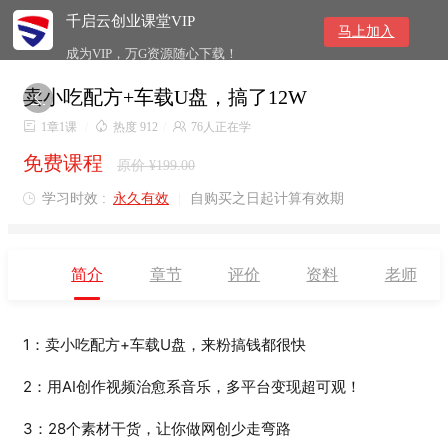
千启云创业课堂VIP
马上加入
成为VIP，万G资源随心下载！
卖小吃配方+车载U盘，搞了12W


1章1课
/

热度 912
/

76人正在学
免费课程
原价 ¥199.00
学习时效 :
永久有效
|
自购买之日起计算有效期

简介
章节
评价
资料
老师
1：
卖小吃配方+车载U盘，来粉搞钱都很快
2：用AI创作视频治愈系音乐，多平台变现超可观！
3：28个素材干货，让你做网创少走弯路