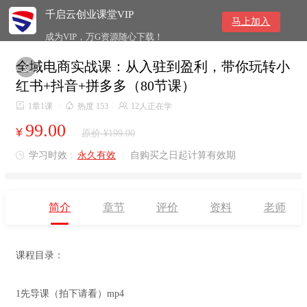
千启云创业课堂VIP
马上加入
成为VIP，万G资源随心下载！
全域电商实战课：从入驻到盈利，带你玩转小

红书+抖音+拼多多（80节课）

1章1课
/

热度 153
/

12人正在学
99.00
¥
原价 ¥199.00
学习时效 :
永久有效
|
自购买之日起计算有效期

简介
章节
评价
资料
老师
课程目录：
1先导课（拍下请看）mp4