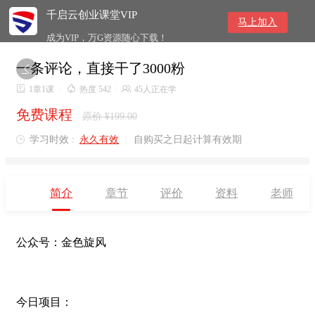
千启云创业课堂VIP
马上加入
成为VIP，万G资源随心下载！
一条评论，直接干了3000粉


1章1课
/

热度 542
/

45人正在学
免费课程
原价 ¥199.00
学习时效 :
永久有效
|
自购买之日起计算有效期

简介
章节
评价
资料
老师
公众号：金色旋风
今日项目：