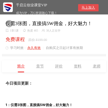
千启云创业课堂VIP
马上加入
成为VIP，万G资源随心下载！
仅需3张图，直接搞5W佣金，好大魅力！


1章1课
/

热度 465
/

38人正在学
免费课程
原价 ¥199.00
学习时效 :
永久有效
|
自购买之日起计算有效期

简介
章节
评价
资料
老师
今日项目更新：
1：
仅需3张图，直接搞5W佣金，好大魅力！