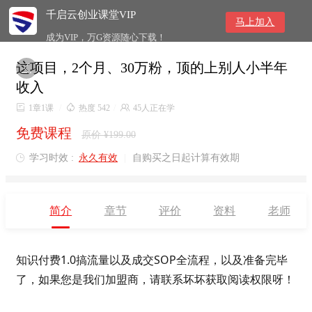
千启云创业课堂VIP
马上加入
成为VIP，万G资源随心下载！
这项目，2个月、30万粉，顶的上别人小半年

收入

1章1课
/

热度 542
/

45人正在学
免费课程
原价 ¥199.00
学习时效 :
永久有效
|
自购买之日起计算有效期

简介
章节
评价
资料
老师
知识付费1.0搞流量以及成交SOP全流程，以及准备完毕
了，如果您是我们加盟商，请联系坏坏获取阅读权限呀！