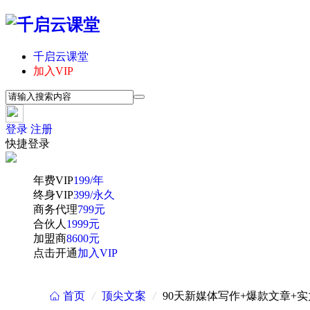
千启云课堂
加入VIP
登录
注册
快捷登录
年费VIP
199/年
终身VIP
399/永久
商务代理
799元
合伙人
1999元
加盟商
8600元
点击开通
加入VIP
首页
/
顶尖文案
/
90天新媒体写作+爆款文章+
