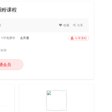
圈粉课程
0

收藏

分享
VIP免费学
/
去开通

分享课程
有效期
通会员