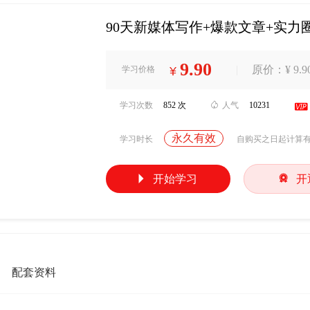
90天新媒体写作+爆款文章+实力
9.90
|
原价：¥ 9.9
学习价格
¥
学习次数
852 次

人气
10231

永久有效
学习时长
自购买之日起计算


开始学习
开
配套资料