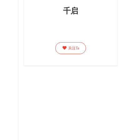
千启

关注Ta