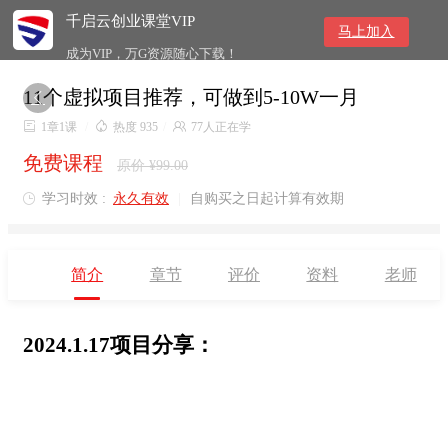
千启云创业课堂VIP
马上加入
成为VIP，万G资源随心下载！
11个虚拟项目推荐，可做到5-10W一月


1章1课
/

热度 935
/

77人正在学
免费课程
原价 ¥99.00
学习时效 :
永久有效
|
自购买之日起计算有效期

简介
章节
评价
资料
老师
2024.1.17项目分享：