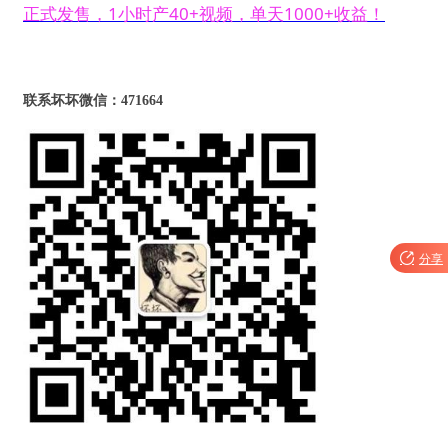
正式发售，1小时产40+视频，单天1000+收益！
联系坏坏微信：471664

分享