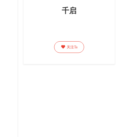
千启

关注Ta