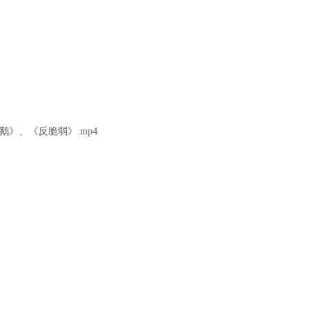
鹅》、《反脆弱》.mp4