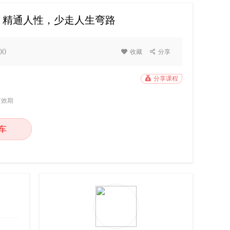
，精通人性，少走人生弯路
00

收藏

分享

分享课程
有效期
车