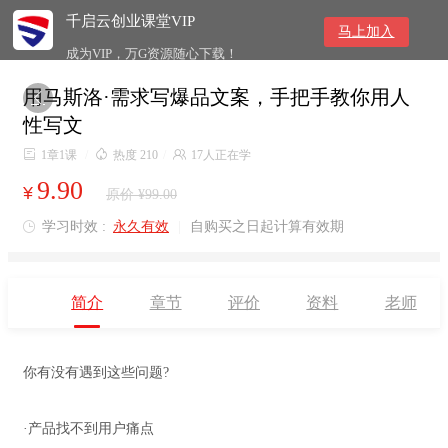
千启云创业课堂VIP
马上加入
成为VIP，万G资源随心下载！
用马斯洛·需求写爆品文案，手把手教你用人

性写文

1章1课
/

热度 210
/

17人正在学
9.90
¥
原价 ¥99.00
学习时效 :
永久有效
|
自购买之日起计算有效期

简介
章节
评价
资料
老师
你有没有遇到这些问题?
·产品找不到用户痛点