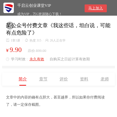
千启云创业课堂VIP
马上加入
成为VIP，万G资源随心下载！
某公众号付费文章《我这些话，坦白说，可能

有点危险了》

1章1课
/

热度 315
/

26人正在学
9.90
¥
原价 ¥99.00
学习时效 :
永久有效
|
自购买之日起计算有效期

简介
章节
评价
资料
老师
文章中的内容的确有点胆大，甚至越界，所以如果你付费阅读
了，请一定保存截图。