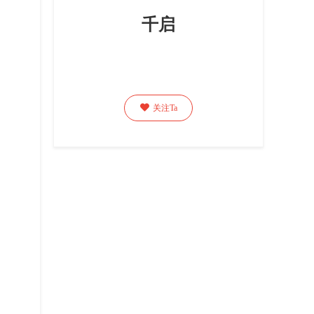
千启

关注Ta