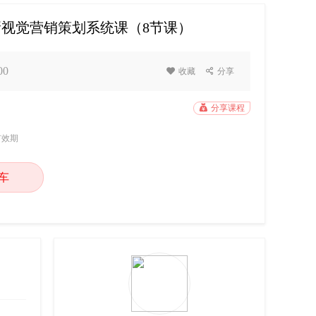
新视觉营销策划系统课（8节课）
00

收藏

分享

分享课程
有效期
车