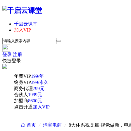
千启云课堂
加入VIP
登录
注册
快捷登录
年费VIP
199/年
终身VIP
399/永久
商务代理
799元
合伙人
1999元
加盟商
8600元
点击开通
加入VIP
首页
/
淘宝电商
/
8大体系视觉篇·视觉做新，电
