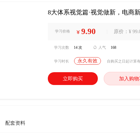
8大体系视觉篇·视觉做新，电商
9.90
|
原价：¥ 99.
学习价格
¥
学习次数
14 次

人气
168
永久有效
学习时长
自购买之日起计算
立即购买
加入购物
配套资料