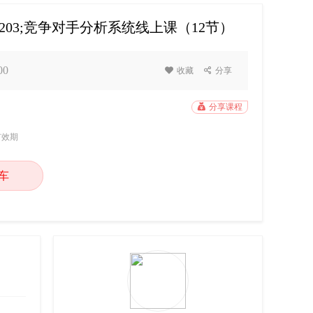
203;竞争对手分析系统线上课（12节）
00

收藏

分享

分享课程
有效期
车