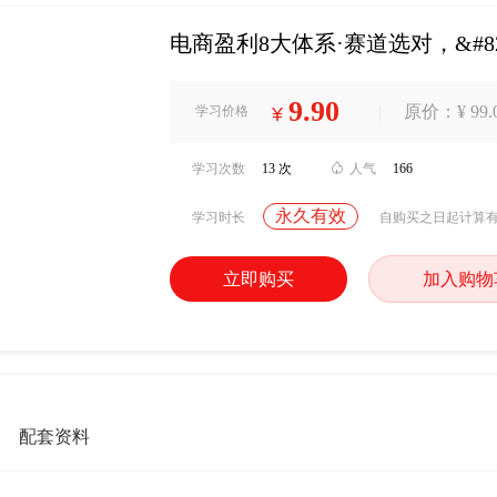
电商盈利8大体系·赛道选对，&#8
9.90
|
原价：¥ 99.
学习价格
¥
学习次数
13 次

人气
166
永久有效
学习时长
自购买之日起计算
立即购买
加入购物
配套资料