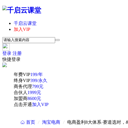
千启云课堂
加入VIP
登录
注册
快捷登录
年费VIP
199/年
终身VIP
399/永久
商务代理
799元
合伙人
1999元
加盟商
8600元
点击开通
加入VIP
首页
/
淘宝电商
/
电商盈利8大体系·赛道选对，&
