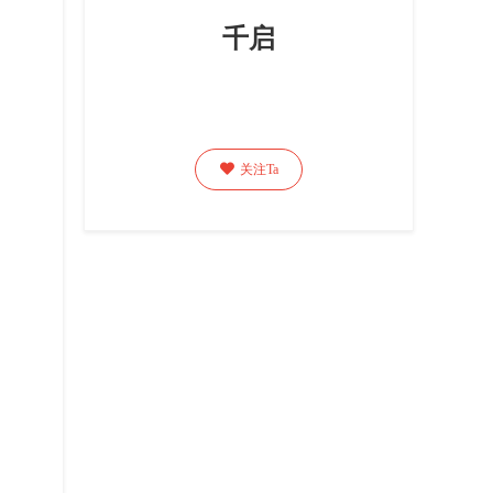
千启

关注Ta