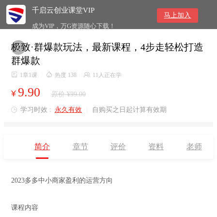
千启云创业课堂VIP
马上加入
成为VIP，万G资源随心下载！
极致·群爆款玩法，最新课程，4步走轻松打造

群爆款

1章1课
/

热度 138
/

11人正在学
9.90
¥
原价 ¥99.00
学习时效 :
永久有效
|
自购买之日起计算有效期

简介
章节
评价
资料
老师
2023多多中小商家盈利的运营方向
课程内容