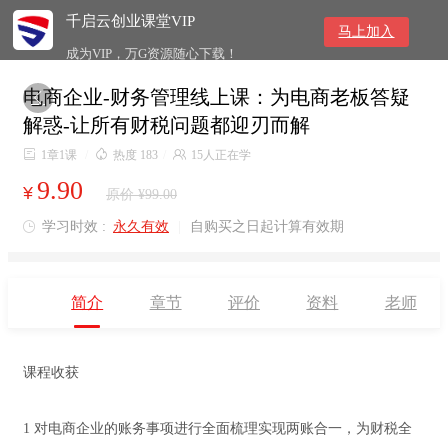
千启云创业课堂VIP
马上加入
成为VIP，万G资源随心下载！
电商企业-财务管理线上课：为电商老板答疑

解惑-让所有财税问题都迎刃而解

1章1课
/

热度 183
/

15人正在学
9.90
¥
原价 ¥99.00
学习时效 :
永久有效
|
自购买之日起计算有效期

简介
章节
评价
资料
老师
课程收获
1 对电商企业的账务事项进行全面梳理实现两账合一，为财税全