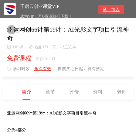
千启云创业课堂VIP
马上加入
成为VIP，万G资源随心下载！
亚运网创66计第19计：AI光影文字项目引流神

奇

1章1课
/

热度 153
/

12人正在学
免费课程
原价 ¥0.00
学习时效 :
永久有效
|
自购买之日起计算有效期

简介
章节
评价
资料
老师
亚运网创66计第19计：AI光影文字项目引流神奇
分为4部分