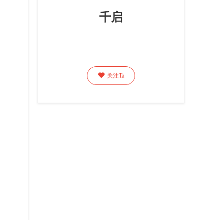
千启

关注Ta