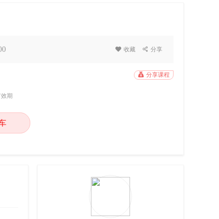
00

收藏

分享

分享课程
有效期
车