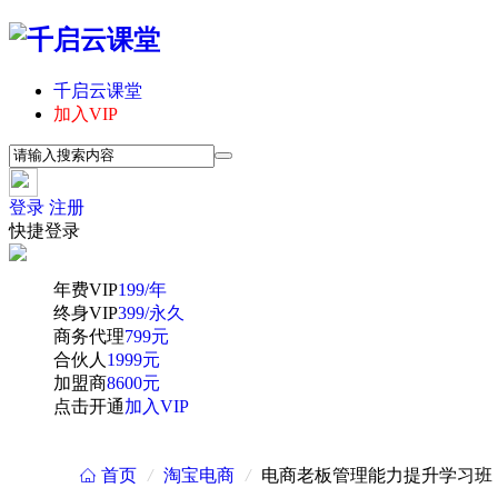
千启云课堂
加入VIP
登录
注册
快捷登录
年费VIP
199/年
终身VIP
399/永久
商务代理
799元
合伙人
1999元
加盟商
8600元
点击开通
加入VIP
首页
/
淘宝电商
/
电商老板管理能力提升学习班
