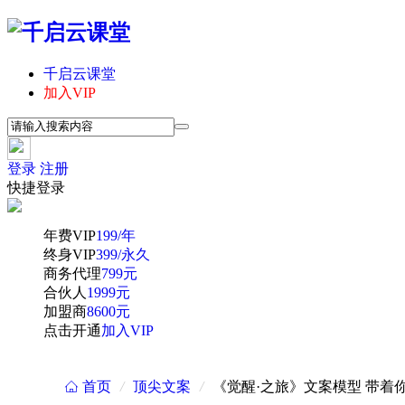
千启云课堂
加入VIP
登录
注册
快捷登录
年费VIP
199/年
终身VIP
399/永久
商务代理
799元
合伙人
1999元
加盟商
8600元
点击开通
加入VIP
首页
/
顶尖文案
/
《觉醒·之旅》文案模型 带着
