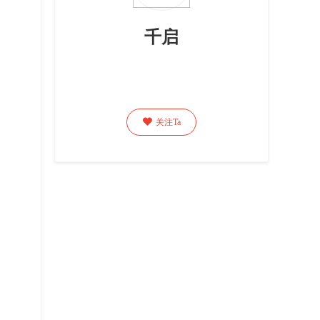
千启

关注Ta