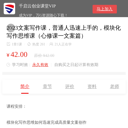
千启云创业课堂VIP
马上加入
成为VIP，万G资源随心下载！
2023文案写作课，普通人迅速上手的，模块化

写作思维课（心修课一文案篇）

1章1课
/

热度 261
/

21人正在学
42.00
¥
原价 ¥42.00
学习时效 :
永久有效
|
自购买之日起计算有效期

简介
章节
评价
资料
老师
课程安排：
模块化写作思维如何迅速完成高质量文案创作